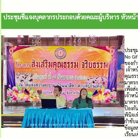
ประชุมชี้แจงบุคลากรประกอบด้วยคณะผู้บริหาร หัวห
ประชุ
No Gif
ของกำน
เจ้าห
คุณธร
มาตรก
เพื่อ
เจ้าหน
มาตรกา
ป้องก
พินิจเ
กำชับ
ข้อมูล
เรียนเ